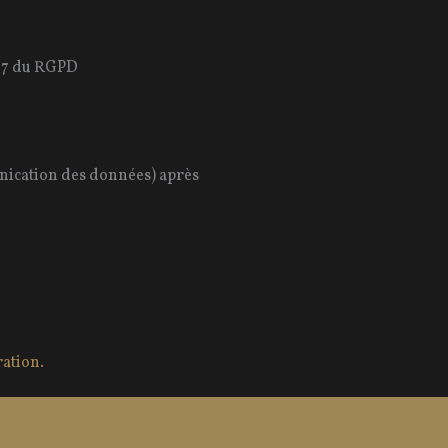
e 17 du RGPD
unication des données) après
ation.